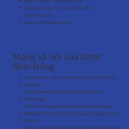
Nhà cung cấp: 028.66.800.300
Phòng kinh doanh: 028.66.800.100 -
028.66.800.200
Email:
info@binhdong.vn
Mạng xã hội của Dược
Bình Đông
Suckhoe123:
https://suckhoe123.vn/user/11283/
Fanpage:
https://www.facebook.com/binhdong.vn/
Sitesgoogle:
https://sites.google.com/view/duocbinhdong/
Blogspot:
https://duocbinhdongvn.blogspot.com/
Wixsite:
https://duocbinhdong.wixsite.com/duocbinhdong